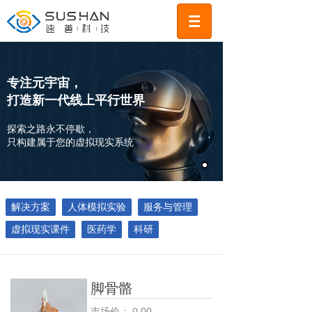
专注元宇宙，
打造新一代线上平行世界
探索之路永不停歇，
只构建属于您的虚拟现实系统
解决方案
人体模拟实验
服务与管理
虚拟现实课件
医药学
科研
脚骨骼
市场价：
0.00