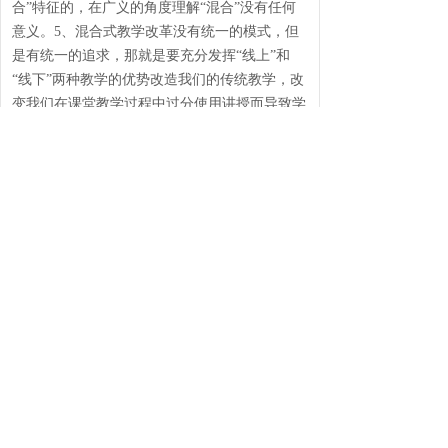
合”特征的，在广义的角度理解“混合”没有任何
意义。5、混合式教学改革没有统一的模式，但
是有统一的追求，那就是要充分发挥“线上”和
“线下”两种教学的优势改造我们的传统教学，改
变我们在课堂教学过程中过分使用讲授而导致学
生学习主动性不高、认知参与度不足、不同学生
的学习结果差异过大等问题。6、混合式教学改
革一定会重构传统课堂教学，因为这种教学把传
统教学的时间和空间都进行了扩展，“教”和“学”
不一定都要在同一的时间同一的地点发生，在线
教学平台的核心价值就是拓展了教和学的时间和
空间。综合一下上面六个方面的解释，我们对
“混合式”教学概念的理解应该可以实现“共识”
了。
上一个：
线上线下混合教学模式......
下一个：
VR虚拟现实实验系统